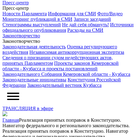
Пресс-центр
Пресс-центр
Новости Парламента
Информация для СМИ
Фото/Видео
Мониторинг публикаций в СМИ
Записи заседаний
Стенограммы выступлений
Не дай себя обмануть!
Источники
официального опубликования
Расходы на СМИ
Законотворчество
Законотворчество
Законодательная деятельность
Оценка регулирующего
воздействия
Независимая антикоррупционная экспертиза
Сведения о признании судом недействующих актов,
принятых Парламентом
Проекты законов Кемеровской
области - Кузбасса и проекты постановлений
Законодательного Собрания Кемеровской области - Кузбасса
Законодательные инициативы
Конституция Российской
Федерации
Законодательный вестник Кузбасса
ТРАНСЛЯЦИЯ в эфире
Главная
Реализация принятых поправок в Конституцию.
Навигатор федерального и регионального законодательства.
Реализация принятых поправок в Конституцию. Навигатор
федерального и регионального законодательства.