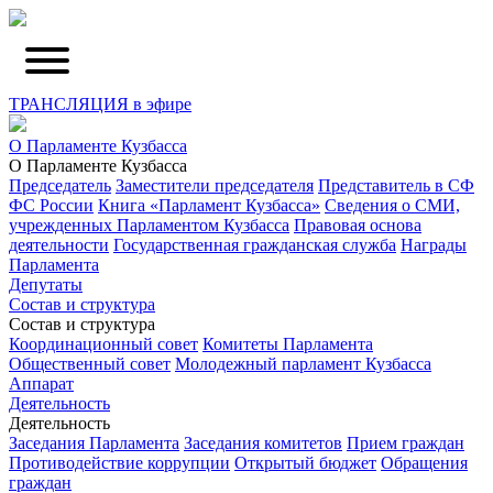
ТРАНСЛЯЦИЯ в эфире
О Парламенте Кузбасса
О Парламенте Кузбасса
Председатель
Заместители председателя
Представитель в СФ
ФС России
Книга «Парламент Кузбасса»
Сведения о СМИ,
учрежденных Парламентом Кузбасса
Правовая основа
деятельности
Государственная гражданская служба
Награды
Парламента
Депутаты
Состав и структура
Состав и структура
Координационный совет
Комитеты Парламента
Общественный совет
Молодежный парламент Кузбасса
Аппарат
Деятельность
Деятельность
Заседания Парламента
Заседания комитетов
Прием граждан
Противодействие коррупции
Открытый бюджет
Обращения
граждан