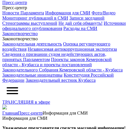
Пресс-центр
Пресс-центр
Новости Парламента
Информация для СМИ
Фото/Видео
Мониторинг публикаций в СМИ
Записи заседаний
Стенограммы выступлений
Не дай себя обмануть!
Источники
официального опубликования
Расходы на СМИ
Законотворчество
Законотворчество
Законодательная деятельность
Оценка регулирующего
воздействия
Независимая антикоррупционная экспертиза
Сведения о признании судом недействующих актов,
принятых Парламентом
Проекты законов Кемеровской
области - Кузбасса и проекты постановлений
Законодательного Собрания Кемеровской области - Кузбасса
Законодательные инициативы
Конституция Российской
Федерации
Законодательный вестник Кузбасса
ТРАНСЛЯЦИЯ в эфире
Главная
Пресс-центр
Информация для СМИ
Информация для СМИ
Уважаемые представители средств массовой информации!